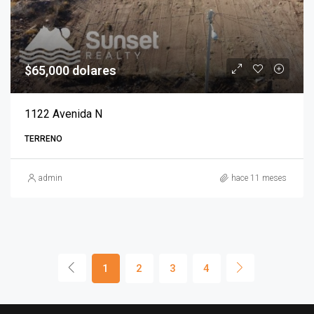
$65,000 dolares
1122 Avenida N
TERRENO
admin
hace 11 meses
1
2
3
4