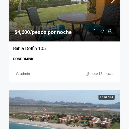
$4,600/pesos por noche
Bahia Delfin 105
CONDOMINIO
admin
hace 12 meses
EN RENTA