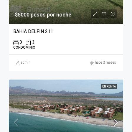
$5000 pesos por noche
BAHIA DELFIN 211
3
3
CONDOMINIO
admin
hace 3 meses
EN RENTA